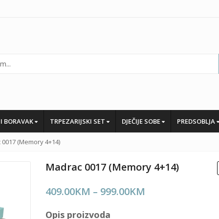
I BORAVAK
TRPEZARIJSKI SET
DJEČIJE SOBE
PREDSOBLJA
 0017 (Memory 4+14)
Madrac 0017 (Memory 4+14)
Price
409.00
KM
–
999.00
KM
range:
Opis proizvoda
409.00KM