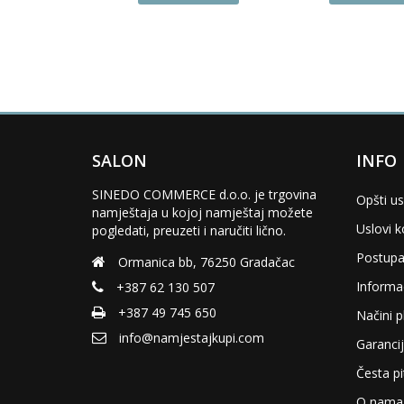
product
product
has
has
multiple
multiple
variants.
variants.
The
The
options
options
may
may
be
be
chosen
chosen
SALON
INFO
on
on
the
the
SINEDO COMMERCE d.o.o. je trgovina
Opšti us
product
product
namještaja u kojoj namještaj možete
page
page
Uslovi k
pogledati, preuzeti i naručiti lično.
Postupa
Ormanica bb, 76250 Gradačac
Informac
+387 62 130 507
+387 49 745 650
Načini p
info@namjestajkupi.com
Garancij
Česta pi
O nama