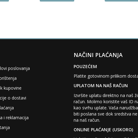
product
product
has
has
multiple
multiple
variants.
variants.
The
The
options
options
may
may
be
be
chosen
chosen
NAČINI PLAĆANJA
on
on
the
the
POUZEĆEM
lovi poslovanja
product
product
page
page
Platite gotovinom prilikom dost
orištenja
UPLATOM NA NAŠ RAČUN
k kupovine
Izvršite uplatu direktno na naš ž
ije o dostavi
račun. Molimo koristite vaš ID 
kao svrhu uplate. Vaša narudžb
laćanja
biti poslana sve dok sredstva ne
a i reklamacija
na naš račun.
tanja
ONLINE PLAĆANJE (USKORO)