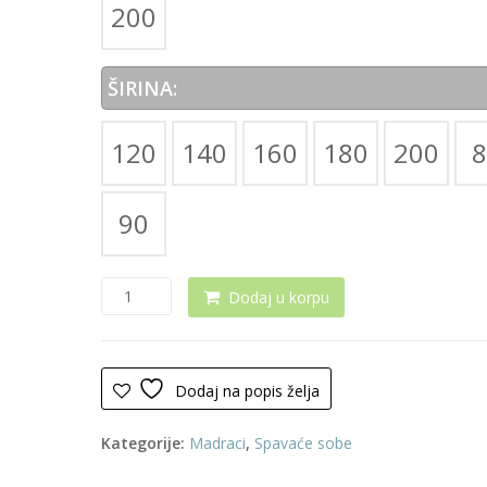
200
ŠIRINA:
120
140
160
180
200
8
90
Madrac
Dodaj u korpu
0017
(Memory
4+14)
količina
Dodaj na popis želja
Kategorije:
Madraci
,
Spavaće sobe