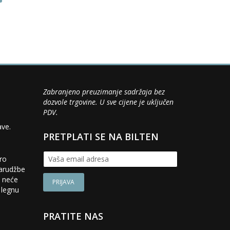
product
product
has
has
multiple
multiple
variants.
variants.
The
The
options
options
may
may
be
be
chosen
chosen
Zabranjeno preuzimanje sadržaja bez
on
on
dozvole trgovine. U sve cijene je uključen
the
the
PDV.
product
product
page
page
ave.
PRETPLATI SE NA BILTEN
iro
narudžbe
a neće
 legnu
PRATITE NAS