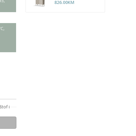
35,
826.00
KM
°C,
štof i