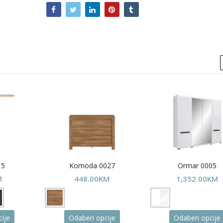
15
Komoda 0027
Ormar 0005
M
448.00
KM
1,352.00
KM
This
This
ije
Odaberi opcije
Odaberi opcije