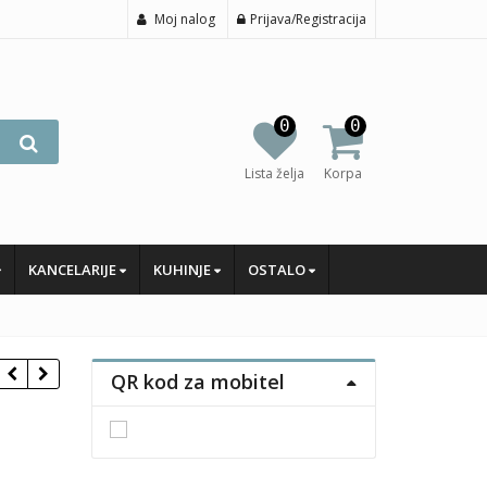
Moj nalog
Prijava/Registracija
0
0
Lista želja
Korpa
KANCELARIJE
KUHINJE
OSTALO
QR kod za mobitel