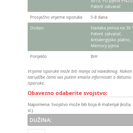
5015, PU pjena PN25
Patent zatvarač
Prosječno vrijeme isporuke
5-8 dana
Dodaci
Navlaka periva na 30 
Patent zatvarač,
Antialergijsko platno,
Memory pjena
Porijeklo
BiH
Vrijeme isporuke može biti manje od navedenog. Nakon
narudžbe ćemo vas putem emaila informisati o datumu
isporuke.
Obavezno odaberite svojstvo:
Napomena: Svojstvo može biti boja ili materijal (koža, 
sl.).
DUŽINA: