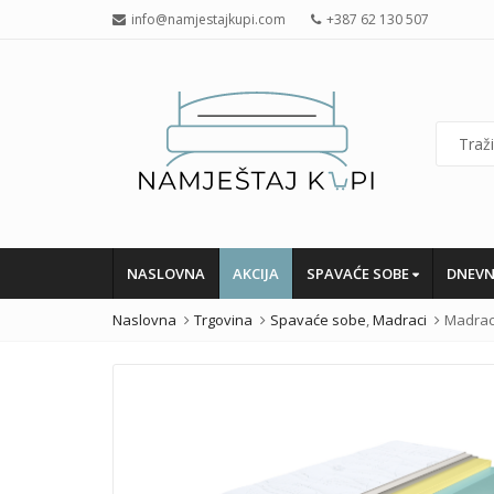
info@namjestajkupi.com
+387 62 130 507
NASLOVNA
AKCIJA
SPAVAĆE SOBE
DNEVN
Naslovna
Trgovina
Spavaće sobe
,
Madraci
Madrac