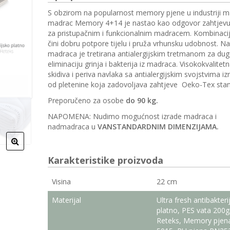
through
S obzirom na popularnost memory pjene u industriji m
madrac Memory 4+14 je nastao kao odgovor zahtjevu 
999.00KM
za pristupačnim i funkcionalnim madracem. Kombinaci
čini dobru potpore tijelu i pruža vrhunsku udobnost. N
madraca je tretirana antialergijskim tretmanom za dug
eliminaciju grinja i bakterija iz madraca. Visokokvalitet
skidiva i periva navlaka sa antialergijskim svojstvima i
od pletenine koja zadovoljava zahtjeve Oeko-Tex sta
Preporučeno za osobe
do 90 kg.
NAPOMENA: Nudimo mogućnost izrade madraca i
nadmadraca u
VANSTANDARDNIM DIMENZIJAMA.
Karakteristike proizvoda
Visina
22 cm
Materijal
Ultra fresh antibakteri
platno, PES vata 200
Reteks, Memory pjen