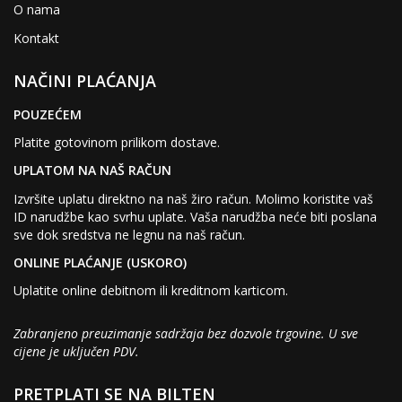
O nama
Kontakt
NAČINI PLAĆANJA
POUZEĆEM
Platite gotovinom prilikom dostave.
UPLATOM NA NAŠ RAČUN
Izvršite uplatu direktno na naš žiro račun. Molimo koristite vaš
ID narudžbe kao svrhu uplate. Vaša narudžba neće biti poslana
sve dok sredstva ne legnu na naš račun.
ONLINE PLAĆANJE (USKORO)
Uplatite online debitnom ili kreditnom karticom.
Zabranjeno preuzimanje sadržaja bez dozvole trgovine. U sve
cijene je uključen PDV.
PRETPLATI SE NA BILTEN