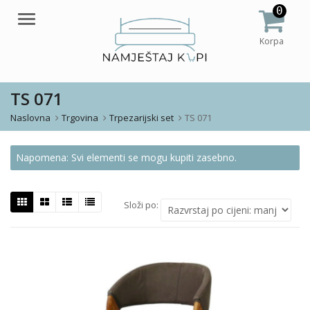
0
Meni
Korpa
TS 071
Naslovna
Trgovina
Trpezarijski set
TS 071
Napomena: Svi elementi se mogu kupiti zasebno.
Složi po: