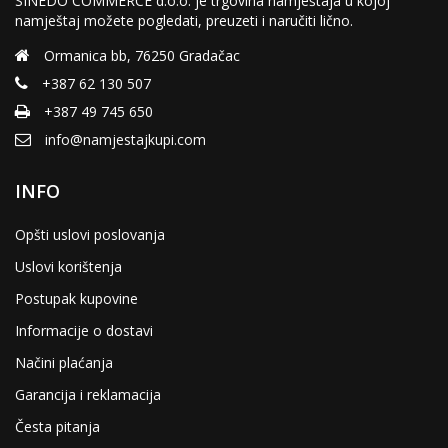
SINEDO COMMERCE d.o.o. je trgovina namještaja u kojoj
namještaj možete pogledati, preuzeti i naručiti lično.
Ormanica bb, 76250 Gradačac
+387 62 130 507
+387 49 745 650
info@namjestajkupi.com
INFO
Opšti uslovi poslovanja
Uslovi korištenja
Postupak kupovine
Informacije o dostavi
Načini plaćanja
Garancija i reklamacija
Česta pitanja