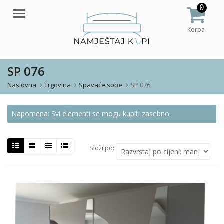
0
Meni
Korpa
SP 076
Naslovna
Trgovina
Spavaće sobe
SP 076
Napomena: Svi elementi se mogu kupiti zasebno.
Složi po: