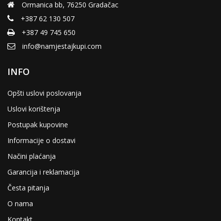
product
Ormanica bb, 76250 Gradačac
page
+387 62 130 507
+387 49 745 650
info@namjestajkupi.com
INFO
Opšti uslovi poslovanja
Uslovi korištenja
Postupak kupovine
Informacije o dostavi
Načini plaćanja
Garancija i reklamacija
Česta pitanja
O nama
Kontakt