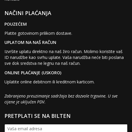
NAČINI PLAĆANJA
POUZEĆEM
Platite gotovinom prilikom dostave.
UPLATOM NA NAŠ RAČUN
Izvršite uplatu direktno na naš žiro račun. Molimo koristite vaš
ID narudžbe kao svrhu uplate. Vaša narudžba neće biti poslana
sve dok sredstva ne legnu na naš račun.
ONLINE PLAĆANJE (USKORO)
Uplatite online debitnom ili kreditnom karticom.
Zabranjeno preuzimanje sadržaja bez dozvole trgovine. U sve
cijene je uključen PDV.
PRETPLATI SE NA BILTEN