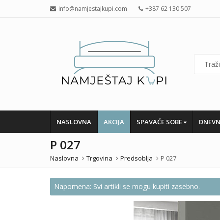
info@namjestajkupi.com
+387 62 130 507
NASLOVNA
AKCIJA
SPAVAĆE SOBE
DNEVN
P 027
Naslovna
Trgovina
Predsoblja
P 027
Napomena: Svi artikli se mogu kupiti zasebno.