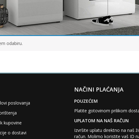
em odabiru.
NAČINI PLAĆANJA
POUZEĆEM
lovi poslovanja
Platite gotovinom prilikom dost
orištenja
UPLATOM NA NAŠ RAČUN
k kupovine
Izvršite uplatu direktno na naš ž
ije o dostavi
račun. Molimo koristite vaš ID 