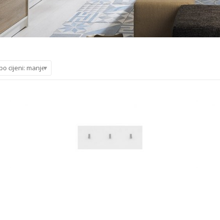
po cijeni: manje do veće