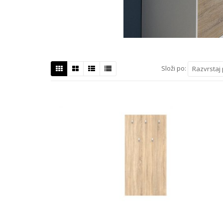
Složi po:
Razvrstaj 