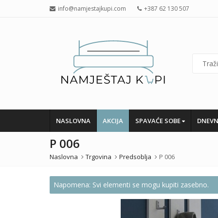
info@namjestajkupi.com
+387 62 130 507
NASLOVNA
AKCIJA
SPAVAĆE SOBE
DNEVN
P 006
Naslovna
Trgovina
Predsoblja
P 006
Napomena: Svi elementi se mogu kupiti zasebno.