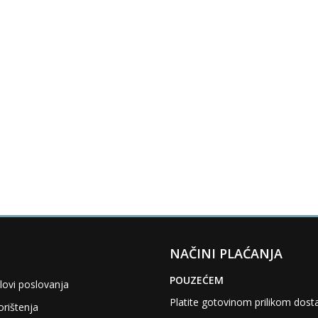
NAČINI PLAĆANJA
POUZEĆEM
lovi poslovanja
Platite gotovinom prilikom dost
orištenja