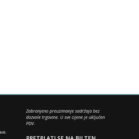
Zabranjeno preuzimanje sadržaja bez
dozvole trgovine. U sve cijene je uključen
PDV.
ave.
PRETPLATI SE NA BILTEN