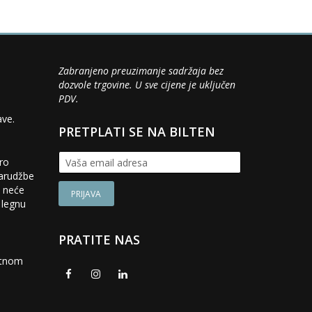
Zabranjeno preuzimanje sadržaja bez
dozvole trgovine. U sve cijene je uključen
PDV.
ave.
PRETPLATI SE NA BILTEN
iro
narudžbe
a neće
 legnu
PRATITE NAS
ditnom