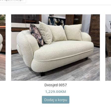
Dvosjed 0057
1,229.00
KM
Dodaj u korpu