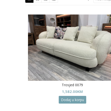
Trosjed 0079
1,582.00
KM
Dodaj u korpu