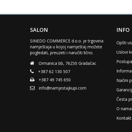
SALON
INFO
SINEDO COMMERCE d.o.o. je trgovina
Opšti us
namještaja u kojoj namještaj možete
Uslovi k
pogledati, preuzeti i naručiti lično.
Postupa
Ormanica bb, 76250 Gradačac
Informac
+387 62 130 507
+387 49 745 650
Načini p
info@namjestajkupi.com
Garancij
Česta pi
O nama
Kontakt