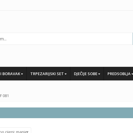
I BORAVAK
TRPEZARIJSKI SET
DJEČIJE SOBE
PREDSOBLJA
F 081
po cijeni: manje do veće