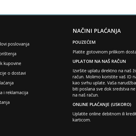
NAČINI PLAĆANJA
POUZEĆEM
lovi poslovanja
Platite gotovinom prilikom dost
orištenja
UPLATOM NA NAŠ RAČUN
k kupovine
Izvršite uplatu direktno na naš ž
ije o dostavi
račun. Molimo koristite vaš ID 
kao svrhu uplate. Vaša narudžb
laćanja
biti poslana sve dok sredstva ne
a i reklamacija
na naš račun.
tanja
ONLINE PLAĆANJE (USKORO)
Uplatite online debitnom ili kre
karticom.