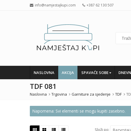
info@namjestajkupi.com
+387 62 130 507
NASLOVNA
AKCIJA
SPAVAĆE SOBE
DNEVN
TDF 081
Naslovna
Trgovina
Garniture za sjedenje
TDF
TD
Napomena: Svi elementi se mogu kupiti zasebno.
Složi po:
Razvrstaj 