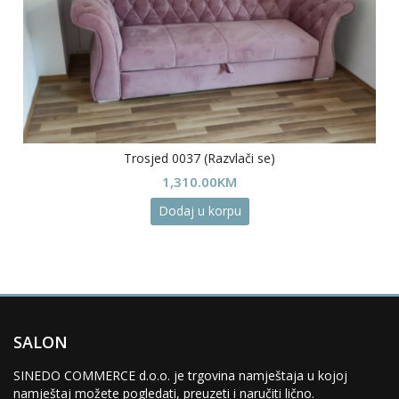
Trosjed 0037 (Razvlači se)
1,310.00
KM
Dodaj u korpu
SALON
SINEDO COMMERCE d.o.o. je trgovina namještaja u kojoj
namještaj možete pogledati, preuzeti i naručiti lično.