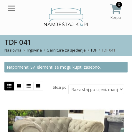
0
Meni
Korpa
TDF 041
Naslovna
Trgovina
Garniture za sjedenje
TDF
TDF 041
Napomena: Svi elementi se mogu kupiti zasebno.
Složi po: