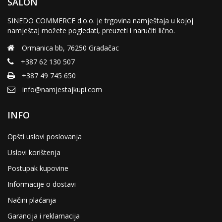
SALON
SINEDO COMMERCE d.o.o. je trgovina namještaja u kojoj
namještaj možete pogledati, preuzeti i naručiti lično.
Ormanica bb, 76250 Gradačac
+387 62 130 507
+387 49 745 650
info@namjestajkupi.com
INFO
Opšti uslovi poslovanja
Uslovi korištenja
Postupak kupovine
Informacije o dostavi
Načini plaćanja
Garancija i reklamacija