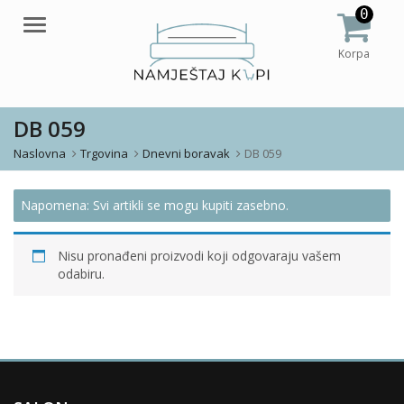
0
Meni
Korpa
DB 059
Naslovna
Trgovina
Dnevni boravak
DB 059
Napomena: Svi artikli se mogu kupiti zasebno.
Nisu pronađeni proizvodi koji odgovaraju vašem
odabiru.