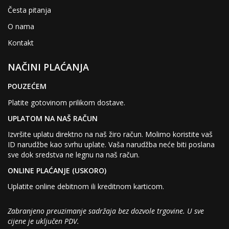
Česta pitanja
O nama
Kontakt
NAČINI PLAĆANJA
POUZEĆEM
Platite gotovinom prilikom dostave.
UPLATOM NA NAŠ RAČUN
Izvršite uplatu direktno na naš žiro račun. Molimo koristite vaš
ID narudžbe kao svrhu uplate. Vaša narudžba neće biti poslana
sve dok sredstva ne legnu na naš račun.
ONLINE PLAĆANJE (USKORO)
Uplatite online debitnom ili kreditnom karticom.
Zabranjeno preuzimanje sadržaja bez dozvole trgovine. U sve
cijene je uključen PDV.