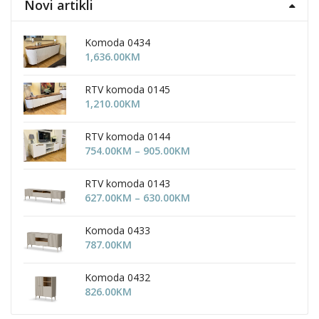
Novi artikli
Komoda 0434
1,636.00
KM
RTV komoda 0145
1,210.00
KM
RTV komoda 0144
Price
754.00
KM
–
905.00
KM
range:
754.00KM
RTV komoda 0143
through
Price
627.00
KM
–
630.00
KM
905.00KM
range:
627.00KM
Komoda 0433
through
787.00
KM
630.00KM
Komoda 0432
826.00
KM