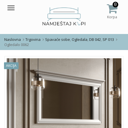
0
Meni
Korpa
Naslovna
Trgovina
Spavaće sobe
,
Ogledala
,
DB 042
,
SP 013
Ogledalo 0062
AKCIJA