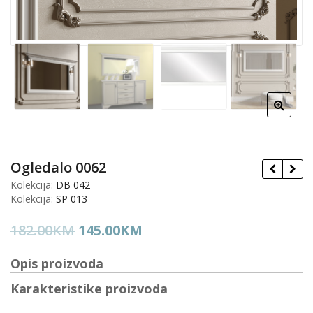
Ogledalo 0062
Kolekcija:
DB 042
Kolekcija:
SP 013
Original
Current
182.00
KM
145.00
KM
price
price
Opis proizvoda
was:
is:
182.00KM.
145.00KM.
Karakteristike proizvoda