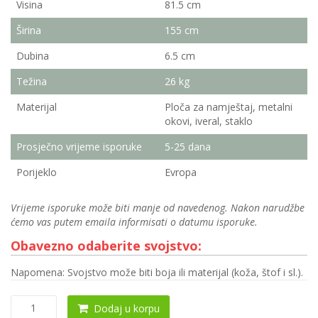
Visina
81.5 cm
Širina
155 cm
Dubina
6.5 cm
Težina
26 kg
Materijal
Ploča za namještaj, metalni
okovi, iveral, staklo
Prosječno vrijeme isporuke
5-25 dana
Porijeklo
Evropa
Vrijeme isporuke može biti manje od navedenog. Nakon narudžbe
ćemo vas putem emaila informisati o datumu isporuke.
Obavezno odaberite svojstvo:
Napomena: Svojstvo može biti boja ili materijal (koža, štof i sl.).
Ogledalo
Dodaj u korpu
0062